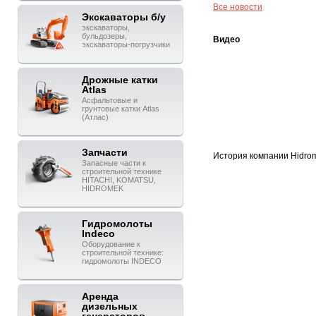
Все новости
Экскаваторы б/у
экскаваторы,
бульдозеры,
Видео
экскаваторы-погрузчики
Дрожные катки
Atlas
Асфальтовые и
грунтовые катки Atlas
(Атлас)
Запчасти
История компании Hidro
Запасные части к
строительной технике
HITACHI, KOMATSU,
HIDROMEK
Гидромолоты
Indeco
Оборудование к
строительной технике:
гидромолоты INDECO
Аренда
дизельных