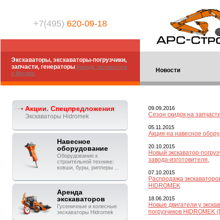
+7(495)
620-09-18
Экскаваторы, экскаваторы-погрузчики,
запчасти, генераторы
Аренда экскаватора
Новости
в Москве.
Акции. Спецпредложения
09.09.2016
Сезон скидок на запчаст
Экскаваторы Hidromek
05.11.2015
Акция на навесное обор
Навесное
20.10.2015
оборудование
Новый экскаватор-погруз
Оборудование к
завода-изготовителя.
строительной технике:
ковши, буры, рипперы ...
07.10.2015
Распродажа экскаваторов
HIDROMEK
Аренда
экскаваторов
18.06.2015
Новые двигатели у экска
Гусеничные и колесные
погрузчиков HIDROMEK (
экскаваторы Hidromek