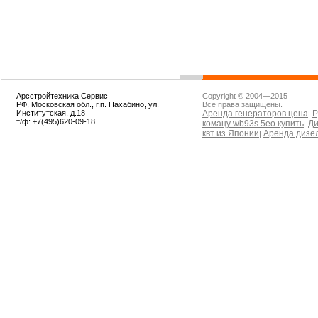
Арсстройтехника Сервис
Copyright © 2004—2015
РФ, Московская обл., г.п. Нахабино, ул.
Все права защищены.
Институтская, д.18
Аренда генераторов цена
Р
|
т/ф: +7(495)620-09-18
комацу wb93s 5eo купить
Ди
|
квт из Японии
Аренда дизе
|