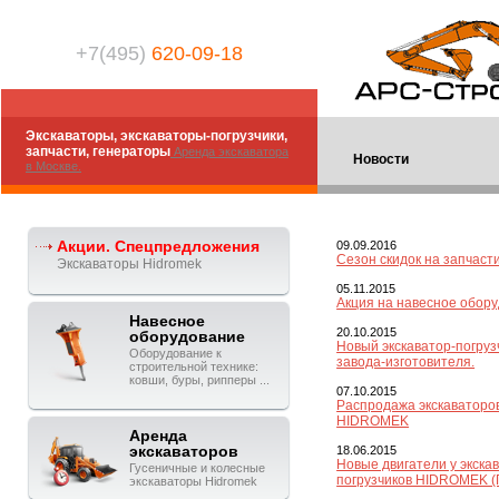
+7(495)
620-09-18
Экскаваторы, экскаваторы-погрузчики,
запчасти, генераторы
Аренда экскаватора
Новости
в Москве.
Акции. Спецпредложения
09.09.2016
Сезон скидок на запчаст
Экскаваторы Hidromek
05.11.2015
Акция на навесное обор
Навесное
20.10.2015
оборудование
Новый экскаватор-погруз
Оборудование к
завода-изготовителя.
строительной технике:
ковши, буры, рипперы ...
07.10.2015
Распродажа экскаваторов
HIDROMEK
Аренда
экскаваторов
18.06.2015
Новые двигатели у экска
Гусеничные и колесные
погрузчиков HIDROMEK (
экскаваторы Hidromek