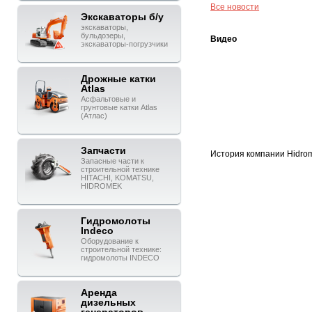
Все новости
Экскаваторы б/у
экскаваторы,
бульдозеры,
Видео
экскаваторы-погрузчики
Дрожные катки
Atlas
Асфальтовые и
грунтовые катки Atlas
(Атлас)
Запчасти
История компании Hidro
Запасные части к
строительной технике
HITACHI, KOMATSU,
HIDROMEK
Гидромолоты
Indeco
Оборудование к
строительной технике:
гидромолоты INDECO
Аренда
дизельных